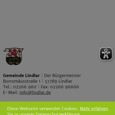
Gemeinde Lindlar
|
Der Bürgermeister
Borromäusstraße 1
|
51789 Lindlar
Tel.: 02266 960
|
Fax: 02266 96666
E-Mail:
info@lindlar.de
lindlar.de
Diese Webseite verwendet Cookies.
Mehr erfahren
lindlar-tourismus.de
Sie in unserer Datenschutzerklärung.