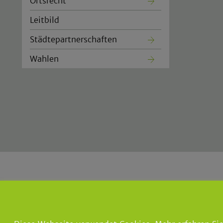
Ortsrecht
Leitbild
Städtepartnerschaften
Wahlen
Gemeinde Lindlar
|
Der Bürger
Borromäusstraße 1
|
51789 Lind
Tel.: 02266 960
|
Fax: 02266
E-Mail:
info@lindlar.de