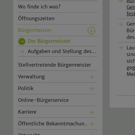
Auf
Wo finde ich was?
Gem
fes
Öffnungszeiten
Gem
Bürgermeister
Bür
des
Der Bürgermeister
(current)
La
Aufgaben und Stellung des…
sin
sic
Stellvertretende Bürgermeister
geg
Mei
Verwaltung
Politik
Online-Bürgerservice
Karriere
Öffentliche Bekanntmachun..