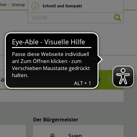
iheit
Sitemap
Schnell und Kompakt
Suche
Politik und Verwaltung
lar
Das Rathaus in Lindlar
(current)
Der Bürgermeister
Sven