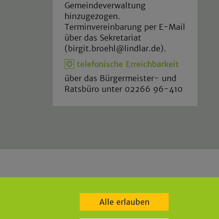
Gemeindeverwaltung
hinzugezogen.
Terminvereinbarung per E-Mail
über das Sekretariat
(birgit.broehl@lindlar.de).
telefonische Erreichbarkeit
über das Bürgermeister- und
Ratsbüro unter 02266 96-410
de
|
bgw-lindlar.de
|
parkbad-lindlar.de
|
bergischegrauwacke.de
|
Alle erlauben