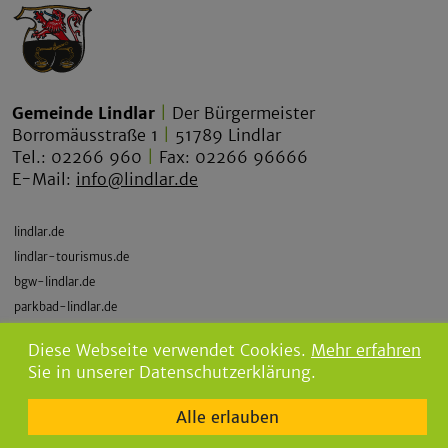
Gemeinde Lindlar
|
Der Bürgermeister
Borromäusstraße 1
|
51789 Lindlar
Tel.: 02266 960
|
Fax: 02266 96666
E-Mail:
info@lindlar.de
lindlar.de
lindlar-tourismus.de
bgw-lindlar.de
parkbad-lindlar.de
bergischegrauwacke.de
Diese Webseite verwendet Cookies.
Mehr erfahren
Sie in unserer Datenschutzerklärung.
Alle erlauben