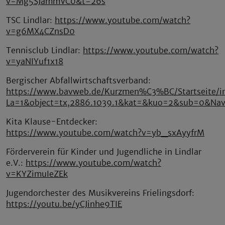
v=Mg5SJammVC0&t=26s
TSC Lindlar:
https://www.youtube.com/watch?
v=g6MX4CZnsD0
Tennisclub Lindlar:
https://www.youtube.com/watch?
v=yaNIYuf1x18
Bergischer Abfallwirtschaftsverband:
https://www.bavweb.de/Kurzmen%C3%BC/Startseite/i
La=1&object=tx,2886.1039.1&kat=&kuo=2&sub=0&Na
Kita Klause-Entdecker:
https://www.youtube.com/watch?v=yb_sxAyyfrM
Förderverein für Kinder und Jugendliche in Lindlar
e.V.:
https://www.youtube.com/watch?
v=KYZimuIeZEk
Jugendorchester des Musikvereins Frielingsdorf:
https://youtu.be/yCJinhe9TIE