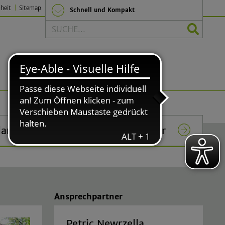
iheit
Sitemap
Schnell und Kompakt
Suche
Politik und Verwaltung
lar
Das Rathaus in Lindlar
Ansprechpartner
Petric Newrzella