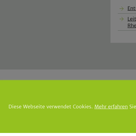
Ent
Lei
Rhe
Gemeinde Lindlar
|
Der Bürger
Borromäusstraße 1
|
51789 Lind
Tel.: 02266 960
|
Fax: 02266
Diese Webseite verwendet Cookies.
Mehr erfahren
Sie
E-Mail:
info@lindlar.de