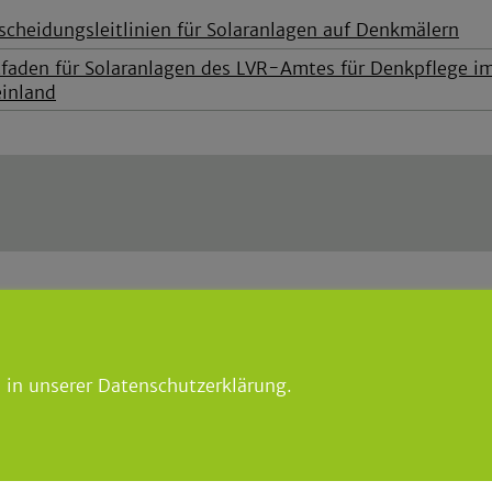
scheidungsleitlinien für Solaranlagen auf Denkmälern
tfaden für Solaranlagen des LVR-Amtes für Denkpflege i
inland
meister
lindlar.de
|
lindlar-tourismus.
lar
 96666
 in unserer Datenschutzerklärung.