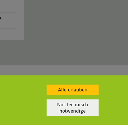
m
de
|
bgw-lindlar.de
|
parkbad-lindlar.de
|
bergischegrauwacke.de
|
Alle erlauben
Nur technisch
notwendige