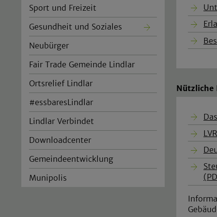
Unt
Sport und Freizeit
Erl
Gesundheit und Soziales
Bes
Neubürger
Fair Trade Gemeinde Lindlar
Ortsrelief Lindlar
Nützliche
#essbaresLindlar
Das
Lindlar Verbindet
LVR
Downloadcenter
Deu
Gemeindeentwicklung
Ste
(PD
Munipolis
Informa
Gebäud