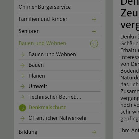
Den
Online-Bürgerservice
Zeu
Familien und Kinder
ver
Senioren
Denkmäl
Bauen und Wohnen
Gebäude
Erhaltu
Bauen und Wohnen
Interes
von De
Bauen
Bodend
Planen
Naturde
das Leb
Umwelt
Zusamm
Technischer Betrieb…
vergang
noch vo
Denkmalschutz
(current)
sehr wi
Öffentlicher Nahverkehr
gepfle
Ihre An
Bildung