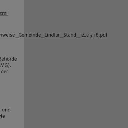
html
hinweise_Gemeinde_Lindlar_Stand_14.05.18.pdf
 Behörde
TMG).
 der
g und
wie