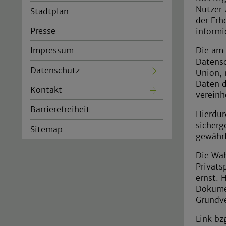
Nutzer
Stadtplan
der Er
Presse
informi
Impressum
Die am 
Datensc
Datenschutz
Union, 
Daten d
Kontakt
vereinh
Barrierefreiheit
Hierdur
sicherg
Sitemap
gewährl
Die Wah
Privats
ernst. 
Dokumen
Grundv
Link bz