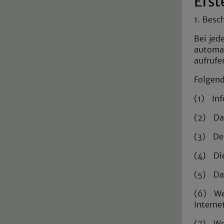
Erst
1. Besc
Bei jed
automa
aufrufe
Folgend
(1) Inf
(2) Das
(3) Den
(4) Die
(5) Dat
(6) Web
Interne
(7) Web