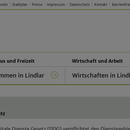
seite
Stadtplan
Presse
Impressum
Datenschutz
Kontakt
Barrierefre
 Lindlar – Traditionell. Jung.
us und Freizeit
Wirtschaft und Arbeit
mmen in Lindlar
Wirtschaften in Lind
tz
itale Dienste Gesetz (DDG) verpflichtet den Diensteanbi