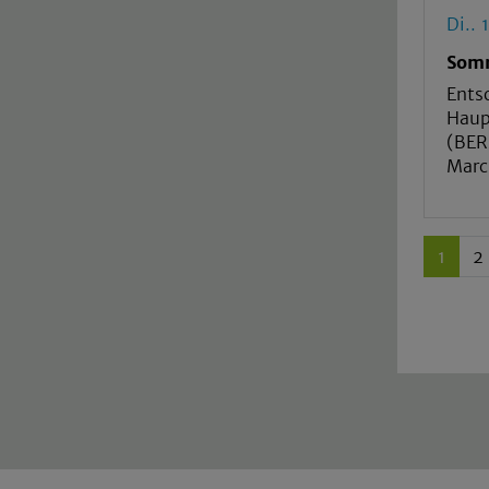
Di..
Somm
Ents
Haup
(BER
Marc
1
2