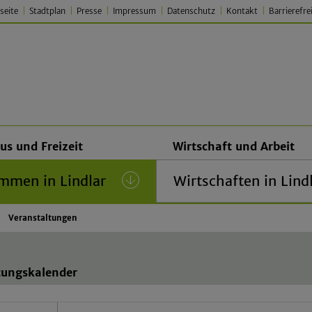
seite
Stadtplan
Presse
Impressum
Datenschutz
Kontakt
Barrierefre
 Lindlar – Traditionell. Jung.
us und Freizeit
Wirtschaft und Arbeit
mmen in Lindlar
(current)
Wirtschaften in Lind
Veranstaltungen
tungskalender