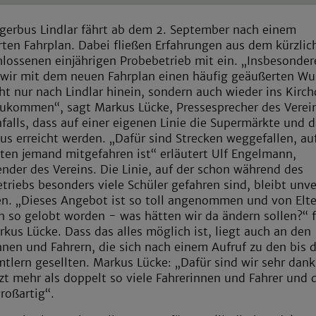
gerbus Lindlar fährt ab dem 2. September nach einem
ten Fahrplan. Dabei fließen Erfahrungen aus dem kürzlic
lossenen einjährigen Probebetrieb mit ein. „Insbesonder
 wir mit dem neuen Fahrplan einen häufig geäußerten W
cht nur nach Lindlar hinein, sondern auch wieder ins Kirch
ukommen“, sagt Markus Lücke, Pressesprecher des Verei
nfalls, dass auf einer eigenen Linie die Supermärkte und 
us erreicht werden. „Dafür sind Strecken weggefallen, au
lten jemand mitgefahren ist“ erläutert Ulf Engelmann,
ender des Vereins. Die Linie, auf der schon während des
triebs besonders viele Schüler gefahren sind, bleibt unv
n. „Dieses Angebot ist so toll angenommen und von Elt
n so gelobt worden - was hätten wir da ändern sollen?“ f
rkus Lücke. Dass das alles möglich ist, liegt auch an den
nnen und Fahrern, die sich nach einem Aufruf zu den bis 
tlern gesellten. Markus Lücke: „Dafür sind wir sehr dank
tzt mehr als doppelt so viele Fahrerinnen und Fahrer und d
roßartig“.