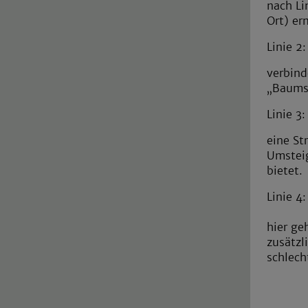
nach Li
Ort) er
Linie 2:
verbind
„Baumsi
Linie 3
eine St
Umsteig
bietet.
Linie 4
hier ge
zusätzl
schlech