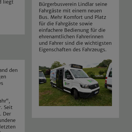
d liegt
Bürgerbusverein Lindlar seine
Fahrgäste mit einem neuen
Bus. Mehr Komfort und Platz
für die Fahrgäste sowie
einfachere Bedienung für die
ehrenamtlichen Fahrerinnen
und Fahrer sind die wichtigsten
Eigenschaften des Fahrzeugs.
tand den
gen
es
ahr“,
. Seit
. Der
bundene
letzten