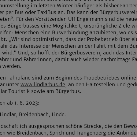
numstellung im letzten Winter häufiger als bisher Fahrte
r per Bus oder TaxiBus an. Das kann der Bürgerbusverei
ieten“. Für den Vorsitzenden Ulf Engelmann sind die neu
des Bürgerbusses eine Möglichkeit, ursprüngliche Ziele w
eifen: Menschen eine Busverbindung anzubieten, wo es 
ibt. „Wir sind optimistisch, dass der Probebetrieb über ei
Jahr das Interesse der Menschen an der Fahrt mit dem Bü
 wird.“ Und, so hofft der Bürgerbusverein, auch das Inte
ahrer und Fahrerinnen, damit auch wieder nachmittags F
h werden.
en Fahrpläne sind zum Beginn des Probebetriebes online
ar unter
www.lindlarbus.de
, an den Haltestellen und ged
dlar Touristik sowie am Bürgerbus.
ien ab 1. 8. 2023:
 Lindlar, Breidenbach, Linde.
ndschaftlich ausgesprochen schöne Strecke, die den Bew
en wie Breidenbach, Sprich und Frangenberg die Anbind