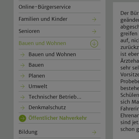
Online-Bürgerservice
Der Bür
Familien und Kinder
geänder
abgesch
Senioren
greifen
auf, ni
Bauen und Wohnen
zurückz
ist ebe
Bauen und Wohnen
Ärzteha
Bauen
sehr se
Vorsitz
Planen
Probebe
Umwelt
bestehe
Schüler
Technischer Betrieb…
sich Ma
Denkmalschutz
Fahreri
Ehrenam
Öffentlicher Nahverkehr
(current)
sind je
schon g
Bildung