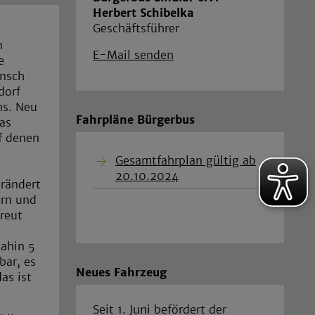
Herbert Schibelka
Geschäftsführer
h
E-Mail senden
e
unsch
dorf
ns. Neu
Fahrpläne Bürgerbus
das
f denen
Gesamtfahrplan gültig ab
20.10.2024
erändert
ern und
reut
dahin 5
bar, es
Neues Fahrzeug
as ist
Seit 1. Juni befördert der