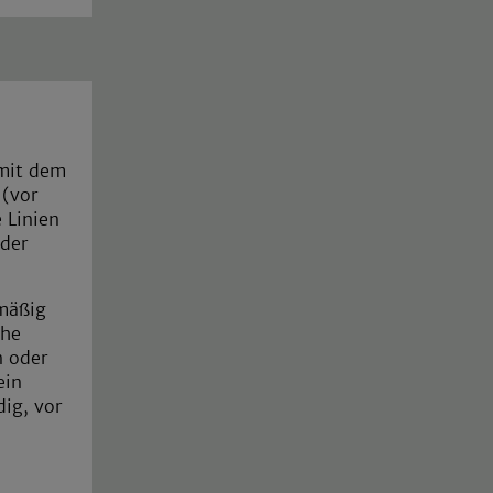
 mit dem
 (vor
 Linien
oder
lmäßig
che
n oder
ein
dig, vor