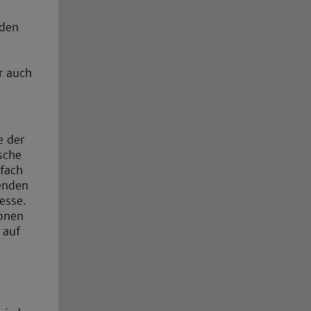
 den
r auch
e der
sche
nfach
senden
esse.
sonen
 auf