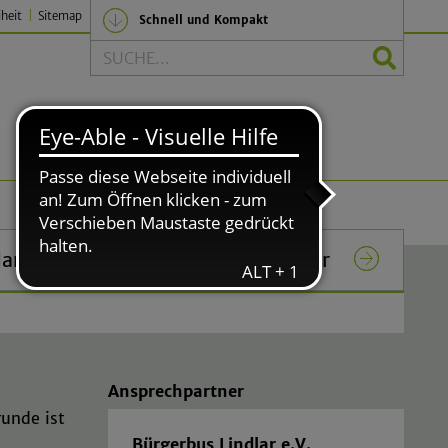
iheit
Sitemap
Schnell und Kompakt
Suche
Politik und Verwaltung
lar
Das Rathaus in Lindlar
Ansprechpartner
runde ist
Bürgerbus Lindlar e.V.