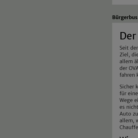
Bürgerbus
Der
Seit de
Ziel, d
allem ä
der OVA
fahren 
Sicher 
für ein
Wege ei
es nich
Auto zu
allem, 
Chauffe