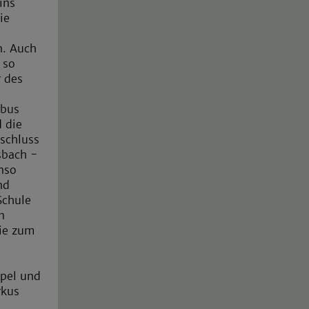
ins
ie
n. Auch
 so
r des
rbus
d die
schluss
sbach -
enso
nd
Schule
n
wie zum
ppel und
rkus