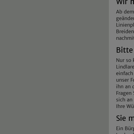
Wir 
Ab dem 
geänder
Linien
Breiden
nachmit
Bitt
Nur so 
Lindlar
einfach
unser F
ihn an 
Fragen 
sich an
Ihre Wü
Sie 
Ein Bür