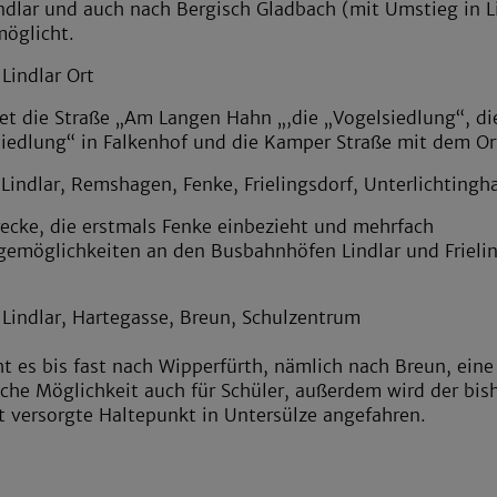
ndlar und auch nach Bergisch Gladbach (mit Umstieg in L
möglicht.
 Lindlar Ort
et die Straße „Am Langen Hahn „,die „Vogelsiedlung“, di
edlung“ in Falkenhof und die Kamper Straße mit dem Or
: Lindlar, Remshagen, Fenke, Frielingsdorf, Unterlichting
recke, die erstmals Fenke einbezieht und mehrfach
emöglichkeiten an den Busbahnhöfen Lindlar und Frieli
: Lindlar, Hartegasse, Breun, Schulzentrum
ht es bis fast nach Wipperfürth, nämlich nach Breun, eine
iche Möglichkeit auch für Schüler, außerdem wird der bis
t versorgte Haltepunkt in Untersülze angefahren.