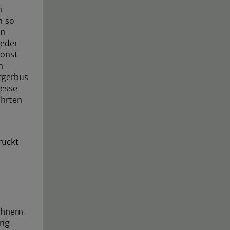
n
n so
en
ieder
sonst
n
rgerbus
resse
ahrten
ruckt
ohnern
ung