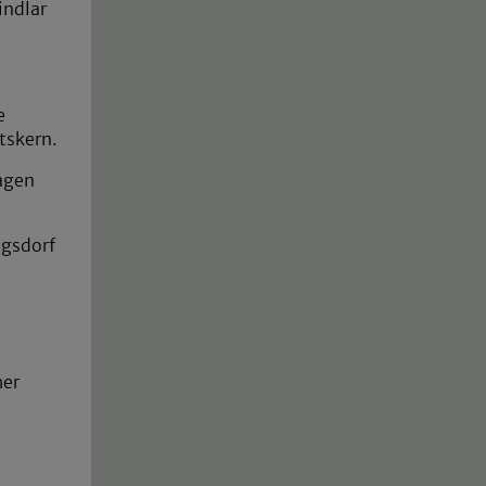
indlar
e
tskern.
hagen
ngsdorf
her