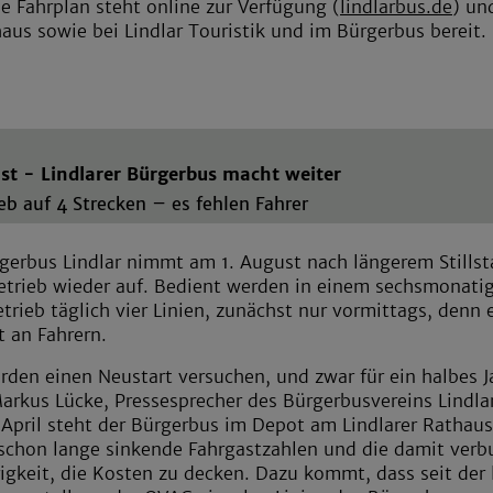
e Fahrplan steht online zur Verfügung (
lindlarbus.de
) un
aus sowie bei Lindlar Touristik und im Bürgerbus bereit.
st - Lindlarer Bürgerbus macht weiter
eb auf 4 Strecken – es fehlen Fahrer
gerbus Lindlar nimmt am 1. August nach längerem Stills
etrieb wieder auf. Bedient werden in einem sechsmonati
trieb täglich vier Linien, zunächst nur vormittags, denn 
 an Fahrern.
rden einen Neustart versuchen, und zwar für ein halbes J
arkus Lücke, Pressesprecher des Bürgerbusvereins Lindlar
April steht der Bürgerbus im Depot am Lindlarer Rathaus
schon lange sinkende Fahrgastzahlen und die damit ver
igkeit, die Kosten zu decken. Dazu kommt, dass seit der 