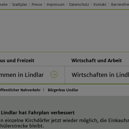
seite
Stadtplan
Presse
Impressum
Datenschutz
Kontakt
Barrierefre
 Lindlar – Traditionell. Jung.
us und Freizeit
Wirtschaft und Arbeit
mmen in Lindlar
Wirtschaften in Lind
Öffentlicher Nahverkehr
Bürgerbus Lindlar
Lindlar hat Fahrplan verbessert
in einzelne Kirchdörfer jetzt wieder möglich, die Einkaufs
chülerstrecke bleibt.