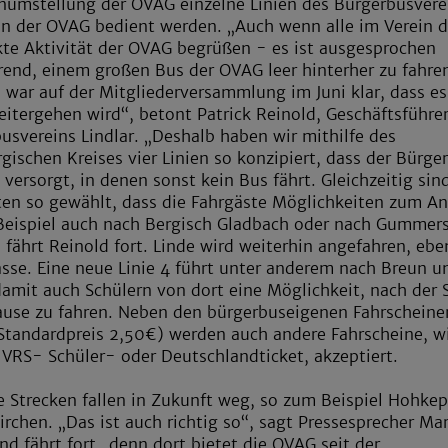
numstellung der OVAG einzelne Linien des Bürgerbusvere
n der OVAG bedient werden. „Auch wenn alle im Verein d
kte Aktivität der OVAG begrüßen - es ist ausgesprochen
erend, einem großen Bus der OVAG leer hinterher zu fahre
 war auf der Mitgliederversammlung im Juni klar, dass es
eitergehen wird“, betont Patrick Reinold, Geschäftsführe
usvereins Lindlar. „Deshalb haben wir mithilfe des
gischen Kreises vier Linien so konzipiert, dass der Bürge
 versorgt, in denen sonst kein Bus fährt. Gleichzeitig sin
ten so gewählt, dass die Fahrgäste Möglichkeiten zum An
eispiel auch nach Bergisch Gladbach oder nach Gummer
 fährt Reinold fort. Linde wird weiterhin angefahren, eb
sse. Eine neue Linie 4 führt unter anderem nach Breun u
damit auch Schülern von dort eine Möglichkeit, nach der 
use zu fahren. Neben den bürgerbuseigenen Fahrscheine
Standardpreis 2,50€) werden auch andere Fahrscheine, 
 VRS- Schüler- oder Deutschlandticket, akzeptiert.
e Strecken fallen in Zukunft weg, so zum Beispiel Hohke
irchen. „Das ist auch richtig so“, sagt Pressesprecher Ma
nd fährt fort „denn dort bietet die OVAG seit der