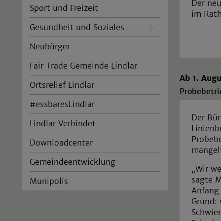
Der neu
Sport und Freizeit
im Rath
Gesundheit und Soziales
Neubürger
Fair Trade Gemeinde Lindlar
Ab 1. Augu
Ortsrelief Lindlar
Probebetri
#essbaresLindlar
Der Bür
Lindlar Verbindet
Linienb
Probebe
Downloadcenter
mangelt
Gemeindeentwicklung
„Wir we
sagte M
Munipolis
Anfang 
Grund: 
Schwier