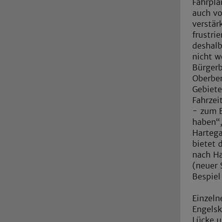
Fahrpla
auch vo
verstär
frustri
deshalb
nicht w
Bürgerb
Oberber
Gebiete
Fahrzei
- zum B
haben“,
Hartega
bietet 
nach Ha
(neuer 
Bespiel
Einzeln
Engelsk
Lücke u