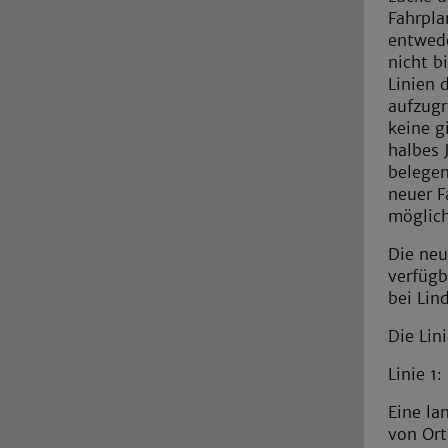
Fahrpla
entwede
nicht b
Linien 
aufzugr
keine g
halbes 
belegen
neuer F
möglic
Die neu
verfügb
bei Lin
Die Lin
Linie 1:
Eine la
von Ort