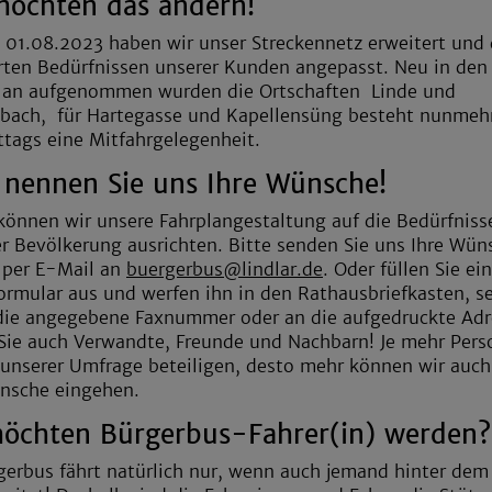
möchten das ändern!
01.08.2023 haben wir unser Streckennetz erweitert und
ten Bedürfnissen unserer Kunden angepasst. Neu in den
plan aufgenommen wurden die Ortschaften Linde und
bach, für Hartegasse und Kapellensüng besteht nunmeh
tags eine Mitfahrgelegenheit.
e nennen Sie uns Ihre Wünsche!
können wir unsere Fahrplangestaltung auf die Bedürfniss
er Bevölkerung ausrichten. Bitte senden Sie uns Ihre Wün
 per E-Mail an
buergerbus@lindlar.de
. Oder füllen Sie ei
ormular aus und werfen ihn in den Rathausbriefkasten, 
die angegebene Faxnummer oder an die aufgedruckte Adr
Sie auch Verwandte, Freunde und Nachbarn! Je mehr Per
 unserer Umfrage beteiligen, desto mehr können wir auch
nsche eingehen.
möchten Bürgerbus-Fahrer(in) werden?
gerbus fährt natürlich nur, wenn auch jemand hinter dem