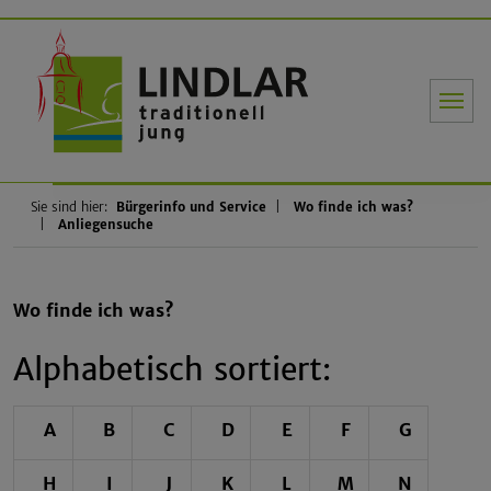
Gemeinde Li
Sie sind hier:
Bürgerinfo und Service
Wo finde ich was?
Anliegensuche
Wo finde ich was?
Alphabetisch sortiert:
A
B
C
D
E
F
G
H
I
J
K
L
M
N