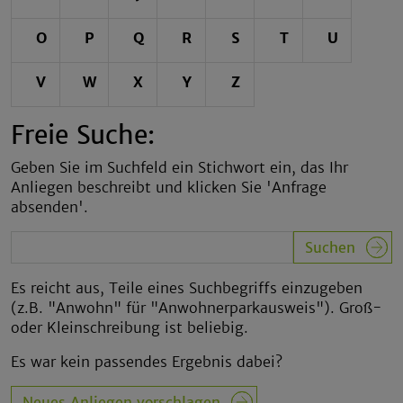
O
P
Q
R
S
T
U
V
W
X
Y
Z
Freie Suche:
Geben Sie im Suchfeld ein Stichwort ein, das Ihr
Anliegen beschreibt und klicken Sie 'Anfrage
absenden'.
Es reicht aus, Teile eines Suchbegriffs einzugeben
(z.B. "Anwohn" für "Anwohnerparkausweis"). Groß-
oder Kleinschreibung ist beliebig.
Es war kein passendes Ergebnis dabei?
Neues Anliegen vorschlagen