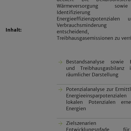
Wärmeversorgung sow
Identifizierun
Energieeffizienzpotenzialen
Verbrauchsminderun
Inhalt:
entscheidend
Treibhausgasemissionen zu verr
Bestandsanalyse sowie E
und Treibhausgasbilanz i
räumlicher Darstellung
Potenzialanalyse zur Ermitt
Energieeinsparpotenzia
lokalen Potenzialen erne
Energien
Zielszenarien
Entwicklungspfade f