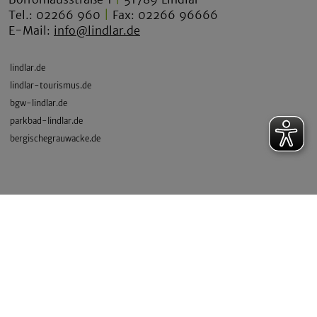
Tel.: 02266 960
|
Fax: 02266 96666
E-Mail:
info@lindlar.de
lindlar.de
lindlar-tourismus.de
bgw-lindlar.de
parkbad-lindlar.de
bergischegrauwacke.de