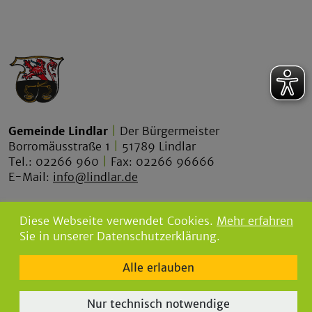
Gemeinde Lindlar
|
Der Bürgermeister
Borromäusstraße 1
|
51789 Lindlar
Tel.: 02266 960
|
Fax: 02266 96666
E-Mail:
info@lindlar.de
lindlar.de
Diese Webseite verwendet Cookies.
Mehr erfahren
lindlar-tourismus.de
Sie in unserer Datenschutzerklärung.
bgw-lindlar.de
Alle erlauben
parkbad-lindlar.de
bergischegrauwacke.de
Nur technisch notwendige