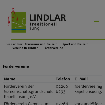
Gemeinde Li
Sie sind hier:
Tourismus und Freizeit
Sport und Freizeit
Vereine in Lindlar
Fördervereine
Fördervereine
Name
Telefon
E-Mail
Förderverein der
02266
foerderverein@
Gemeinschaftsgrundschule
6293
kapellensueng.d
Kapellensüng e.V.
Förderverein Gymnasium
02266
vorstand@foerd