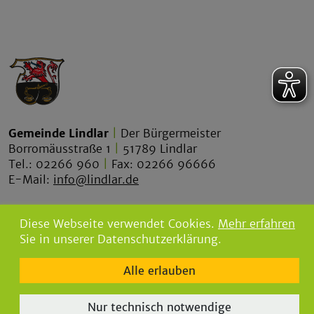
Gemeinde Lindlar
|
Der Bürgermeister
Borromäusstraße 1
|
51789 Lindlar
Tel.: 02266 960
|
Fax: 02266 96666
E-Mail:
info@lindlar.de
lindlar.de
Diese Webseite verwendet Cookies.
Mehr erfahren
lindlar-tourismus.de
Sie in unserer Datenschutzerklärung.
bgw-lindlar.de
Alle erlauben
parkbad-lindlar.de
bergischegrauwacke.de
Nur technisch notwendige