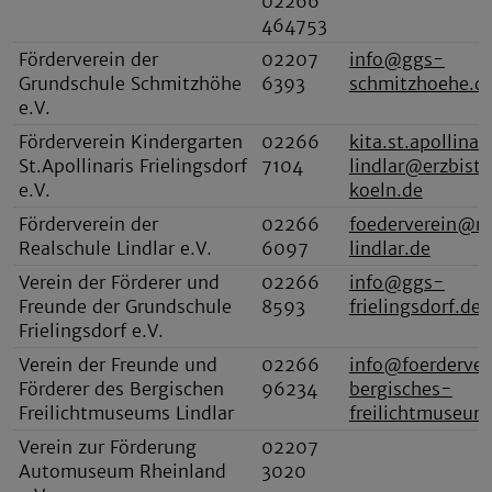
02266
464753
Förderverein der
02207
info@ggs-
Grundschule Schmitzhöhe
6393
schmitzhoehe.d
e.V.
Förderverein Kindergarten
02266
kita.st.apollinar
St.Apollinaris Frielingsdorf
7104
lindlar@erzbist
e.V.
koeln.de
Förderverein der
02266
foederverein@re
Realschule Lindlar e.V.
6097
lindlar.de
Verein der Förderer und
02266
info@ggs-
Freunde der Grundschule
8593
frielingsdorf.de
Frielingsdorf e.V.
Verein der Freunde und
02266
info@foerderver
Förderer des Bergischen
96234
bergisches-
Freilichtmuseums Lindlar
freilichtmuseum
Verein zur Förderung
02207
Automuseum Rheinland
3020