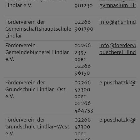
Lindlar e.V.
901230
gymnasium-lind
Förderverein der
02266
info@ghs-lindla
Gemeinschaftshauptschule
901790
Lindlar
Förderverein
02266
info@foerderver
Gemeindebücherei Lindlar
2357
buecherei-lindla
e.V.
oder
02266
96150
Förderverein der
02266
e.puschatzki@w
Grundschule Lindlar-Ost
47300
e.V.
oder
02266
464753
Förderverein der
02266
e.puschatzki@w
Grundschule Lindlar-West
47300
e.V.
oder