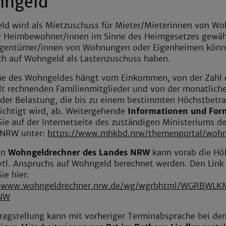
ngeld
d wird als Mietzuschuss für Mieter/Mieterinnen von W
r Heimbewohner/innen im Sinne des Heimgesetzes gewäh
igentümer/innen von Wohnungen oder Eigenheimen kön
h auf Wohngeld als Lastenzuschuss haben.
he des Wohngeldes hängt vom Einkommen, von der Zahl 
t rechnenden Familienmitglieder und von der monatlich
der Belastung, die bis zu einem bestimmten Höchstbetr
ichtigt wird, ab. Weitergehende
Informationen und For
Sie auf der Internetseite des zuständigen Ministeriums d
 NRW unter:
https://www.mhkbd.nrw/themenportal/woh
en
Wohngeldrechner des Landes NRW
kann vorab die Hö
vtl. Anspruchs auf Wohngeld berechnet werden. Den Link
ie hier:
//www.wohngeldrechner.nrw.de/wg/wgrbhtml/WGRBWLK
NW
ragstellung kann mit vorheriger Terminabsprache bei de