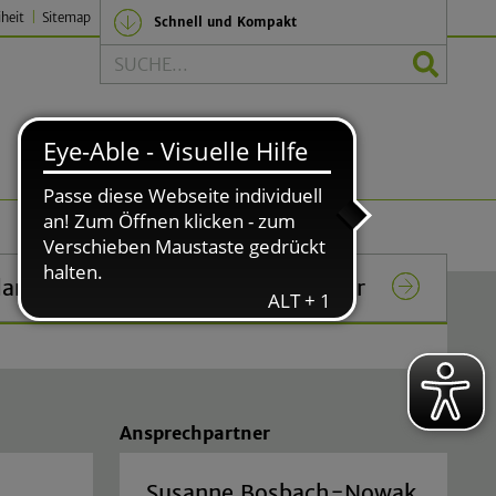
iheit
Sitemap
Schnell und Kompakt
Suche
Politik und Verwaltung
lar
Das Rathaus in Lindlar
Ansprechpartner
Susanne Bosbach-Nowak