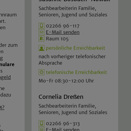
Sachbearbeiterin Familie,
ohnraum
Senioren, Jugend und Soziales
rt.
02266 96-117
nen
E-Mail senden
Raum 105
der zum
persönliche Erreichbarkeit
en
nach vorheriger telefonischer
ag
Absprache
mulare
es
telefonische Erreichbarkeit
ngeld
Mo-Fr 08:30-12:00 Uhr
he
 dazu
Cornelia Dreßen
Sachbearbeiterin Familie,
M?
Senioren, Jugend und Soziales
02266 96-313
n
E-Mail senden