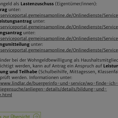
hngeld als
Lastenzuschuss
(Eigentümer/innen):
trag
unter:
/serviceportal.gemeinsamonline.de/Onlinedienste/Serv
eistungsantrag
unter:
/serviceportal.gemeinsamonline.de/Onlinedienste/Serv
ngsantrag
unter:
/serviceportal.gemeinsamonline.de/Onlinedienste/Serv
ngsmitteilung
unter:
/serviceportal.gemeinsamonline.de/Onlinedienste/Serv
nder bei der Wohngeldbewilligung als Haushaltsmitglie
ichtigt werden, kann auf Antrag ein Anspruch auf
Leistu
dung und Teilhabe
(Schulbeihilfe, Mittagessen, Klassenfa
eprüft werden. Informationen unter:
/www.lindlar.de/buergerinfo-und-service/wo-finde-ich
iegensuche/anliegen-details/details/bildung-und-
e.html
k zur Übersicht