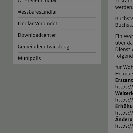
Ortsrelief Lindlar
zuständ
werden
#essbaresLindlar
Buchst
Lindlar Verbindet
Buchst
Downloadcenter
Ein Wo
über da
Gemeindeentwicklung
Dienst
folgend
Munipolis
für Wo
Heimbe
Erstan
https:/
Weiterl
https:
Erhöhu
https:/
Änderu
https:/