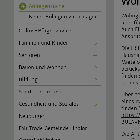
Woh
Anliegensuche
(current)
Wohngel
Neues Anliegen vorschlagen
oder fü
Auch E
Online-Bürgerservice
Anspruc
Familien und Kinder
Die Hö
Haushal
Senioren
Miete o
Bauen und Wohnen
berücks
finden 
Bildung
Landes
Sport und Freizeit
Über d
eines e
Gesundheit und Soziales
finden S
https:
Neubürger
BULA=
Fair Trade Gemeinde Lindlar
Die Ant