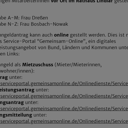
igen Mitarbeiterinnen
vor Ort im Rathaus Lindlar
gestel
:
abe A-M: Frau Dreßen
abe N-Z: Frau Bosbach-Nowak
hngeldantrag kann auch
online
gestellt werden. Dies ist 
s Service-Portal “Gemeinsam-Online”, ein digitales
leistungsangebot von Bund, Ländern und Kommunen unt
en Links:
hngeld als
Mietzuschuss
(Mieter/Mieterinnen,
wohner/innen):
trag
unter:
/serviceportal.gemeinsamonline.de/Onlinedienste/Serv
eistungsantrag
unter:
//serviceportal.gemeinsamonline.de/Onlinedienste/Serv
ngsantrag
unter:
/serviceportal.gemeinsamonline.de/Onlinedienste/Serv
ngsmitteilung
unter:
/serviceportal.gemeinsamonline.de/Onlinedienste/Serv