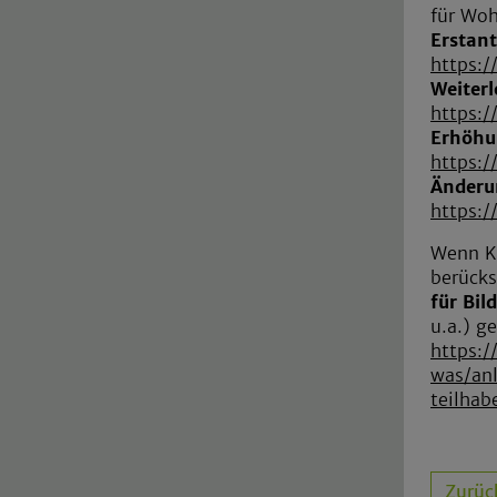
für Wo
Erstan
https:/
Weiterl
https:/
Erhöhu
https:/
Änderu
https:/
Wenn Ki
berücks
für Bil
u.a.) g
https:/
was/anl
teilhab
Zurüc