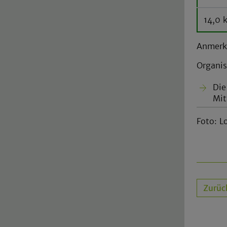
14,0 
Anmerk
Organis
Die
Mit
Foto: L
Zurüc