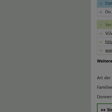
Dat
Do.
Ver
SGV
htt
wan
Weiter
Art der
Famili
Donners
↔︎ St