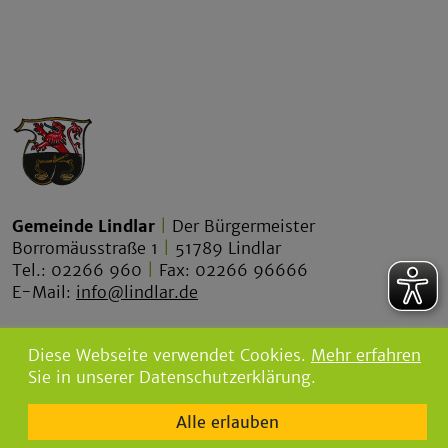
Gemeinde Lindlar
|
Der Bürgermeister
Borromäusstraße 1
|
51789 Lindlar
Tel.: 02266 960
|
Fax: 02266 96666
E-Mail:
info@lindlar.de
lindlar.de
Diese Webseite verwendet Cookies.
Mehr erfahren
lindlar-tourismus.de
Sie in unserer Datenschutzerklärung.
bgw-lindlar.de
Alle erlauben
parkbad-lindlar.de
bergischegrauwacke.de