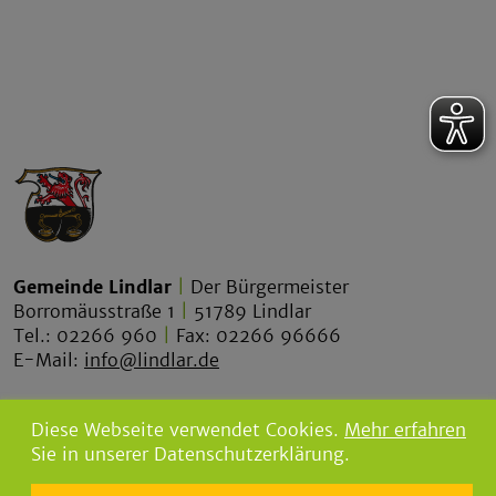
Gemeinde Lindlar
|
Der Bürgermeister
Borromäusstraße 1
|
51789 Lindlar
Tel.: 02266 960
|
Fax: 02266 96666
E-Mail:
info@lindlar.de
lindlar.de
Diese Webseite verwendet Cookies.
Mehr erfahren
lindlar-tourismus.de
Sie in unserer Datenschutzerklärung.
bgw-lindlar.de