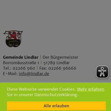
Gemeinde Lindlar
|
Der Bürgermeister
Borromäusstraße 1
|
51789 Lindlar
Tel.: 02266 960
|
Fax: 02266 96666
E-Mail:
info@lindlar.de
lindlar.de
Diese Webseite verwendet Cookies.
Mehr erfahren
lindlar-tourismus.de
Sie in unserer Datenschutzerklärung.
bgw-lindlar.de
Alle erlauben
parkbad-lindlar.de