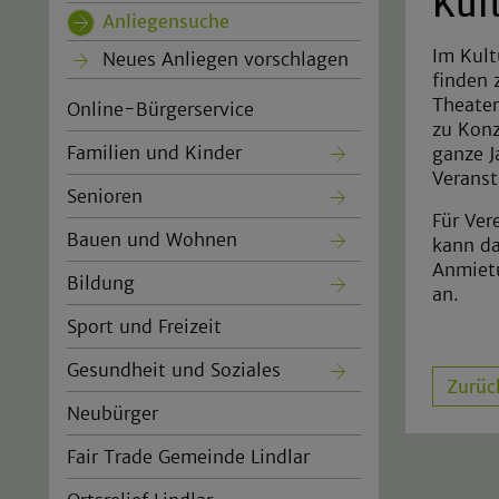
Kul
Anliegensuche
(current)
Im Kult
Neues Anliegen vorschlagen
finden 
Theater
Online-Bürgerservice
zu Konz
Familien und Kinder
ganze J
Veranst
Senioren
Für Ver
Bauen und Wohnen
kann da
Anmietu
Bildung
an.
Sport und Freizeit
Gesundheit und Soziales
Zurüc
Neubürger
Fair Trade Gemeinde Lindlar