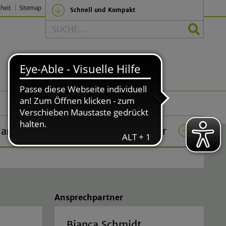
iheit
Sitemap
Schnell und Kompakt
Suche
Politik und Verwaltung
lar
Das Rathaus in Lindlar
Ansprechpartner
Bianca Schmidt