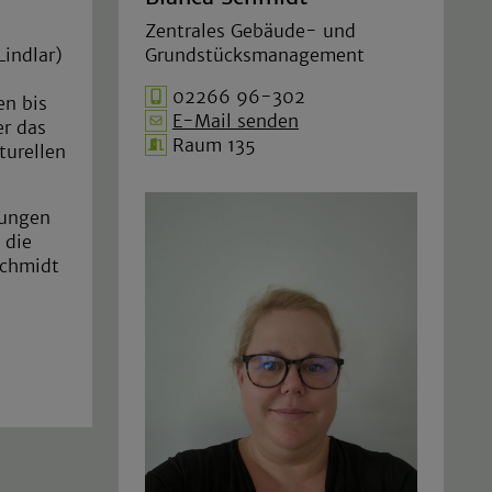
Zentrales Gebäude- und
indlar)
Grundstücksmanagement
02266 96-302
en bis
E-Mail senden
er das
Raum 135
turellen
tungen
 die
Schmidt