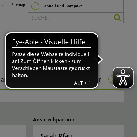
iheit
Sitemap
Schnell und Kompakt
Suche
Politik und Verwaltung
lar
Das Rathaus in Lindlar
Ansprechpartner
Sarah Pfau