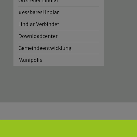
Ortsrelief Lindlar
#essbaresLindlar
Lindlar Verbindet
Downloadcenter
Gemeindeentwicklung
Munipolis
Gemeinde Lindlar
|
Der Bürger
Borromäusstraße 1
|
51789 Lind