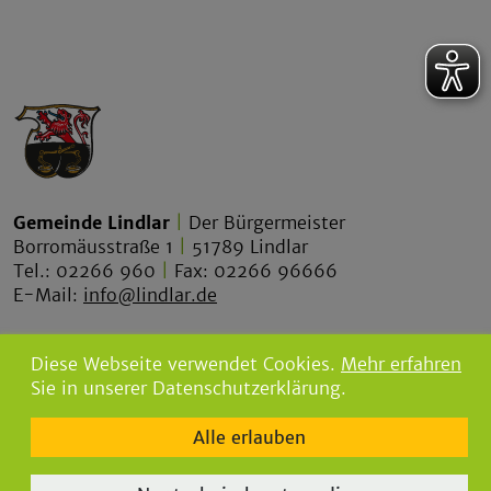
Gemeinde Lindlar
|
Der Bürgermeister
Borromäusstraße 1
|
51789 Lindlar
Tel.: 02266 960
|
Fax: 02266 96666
E-Mail:
info@lindlar.de
lindlar.de
Diese Webseite verwendet Cookies.
Mehr erfahren
lindlar-tourismus.de
Sie in unserer Datenschutzerklärung.
bgw-lindlar.de
Alle erlauben
parkbad-lindlar.de
bergischegrauwacke.de